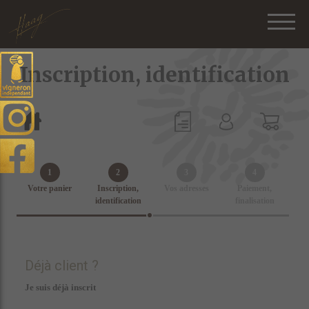
Inscription, identification
1
2
3
4
Votre panier
Inscription,
Vos adresses
Paiement,
identification
finalisation
Déjà client ?
Je suis déjà inscrit