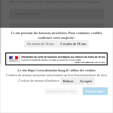
Merci de renseigner votre identifiant (e-mail) et votre mot de passe.
Identifiant (e-mail)
Mot de passe
Ce site présente des boissons alcoolisées. Pour continuer, veuillez
confirmer votre majorité :
J'ai moins de 18 ans
J'ai plus de 18 ans
Cliquez sur
mot de passe oublié
pour créer un nouveau mot de passe.
Le site https://www.domaine-haag.fr/ utilise des cookies
Cookies de session anonymes (nécessaires au bon fonctionnement du site).
Nouveau client ?
Cookies de mesure d'audience
Refuser
Accepter
C'est ma première visite, je m'inscris.
Enregistrer mon choix
Tout accepter
La création d'un compte vous permet :
- de ne pas ressaisir vos coordonnées lors de vos futures connexions,
- de suivre votre compte en temps réel,