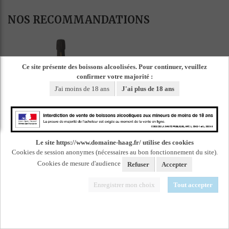
NOS RECOMMANDATIONS
Ce site présente des boissons alcoolisées. Pour continuer, veuillez
CRÉMANT D'ALSACE
confirmer votre majorité :
BLANC
J'ai moins de 18 ans
J'ai plus de 18 ans
EN SAVOIR PLUS
Le site https://www.domaine-haag.fr/ utilise des cookies
Cookies de session anonymes (nécessaires au bon fonctionnement du site).
Cookies de mesure d'audience
Refuser
Accepter
RIESLING LES
ENCRINES
Enregistrer mon choix
Tout accepter
2023
EN SAVOIR PLUS